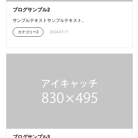
ブログサンプル2
サンプルテキストサンプルテキスト。
カテゴリー2
2024.07.11
ブログサンプル3