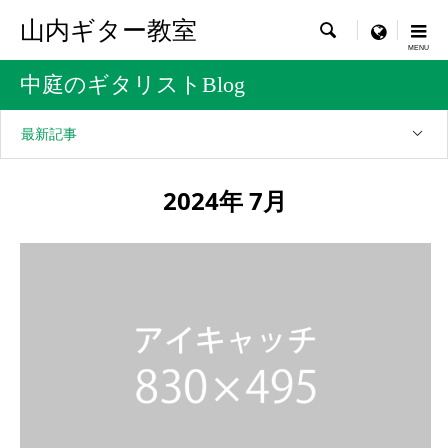
山内ギター教室

menu
中庭のギタリストBlog
最新記事
2024年 7月