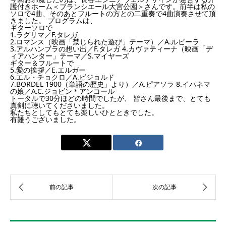
護付きホーム＜ブランシエール大宮公園＞さんです。前半は私の
ソロで4曲、そのあとフルートの方との二重奏で4曲演奏させて頂
きました。 プログラムは、
ギターソロで
1.ラグリマ／F.タレガ
2.ロマンス（映画「禁じられた遊び」テーマ）／A.ルビーラ
3.アルハンブラの想い出／F.タレガ 4.カヴァティーナ（映画「デ
ィアハンター」テーマ／S.マイヤーズ
ギター＆フルートで
5.愛の挨拶／E.エルガー
6.エル・チョクロ／A.ビジョルド
7.BORDEL 1900（単語の歴史」より）／A.ピアソラ 8.イパネマ
の娘／A.C.ジョビン＊アンコール
トータルで30分ほどの時間でしたが、 皆さん最後まで、とても
真剣に聴いてくださいました。
私たちとしてもとても楽しいひとときでした。
有難うございました。